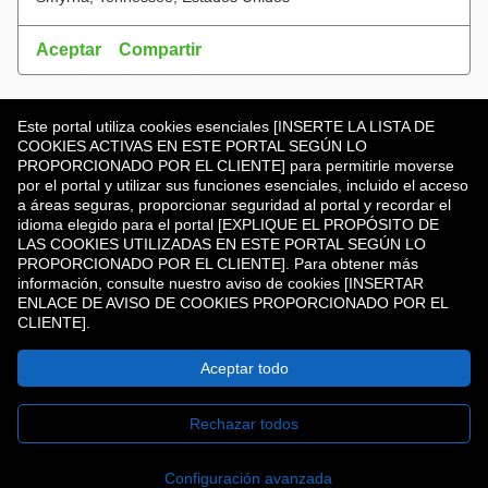
Aceptar
Compartir
Pagina
1-6 de 29 Resultados
1
2
3
4
5
Siguiente >>
Este portal utiliza cookies esenciales [INSERTE LA LISTA DE
COOKIES ACTIVAS EN ESTE PORTAL SEGÚN LO
PROPORCIONADO POR EL CLIENTE] para permitirle moverse
por el portal y utilizar sus funciones esenciales, incluido el acceso
¿No encontró lo que buscaba?
a áreas seguras, proporcionar seguridad al portal y recordar el
idioma elegido para el portal [EXPLIQUE EL PROPÓSITO DE
LAS COOKIES UTILIZADAS EN ESTE PORTAL SEGÚN LO
PROPORCIONADO POR EL CLIENTE]. Para obtener más
Únese a nuestra comunidad de talentos
información, consulte nuestro aviso de cookies [INSERTAR
ENLACE DE AVISO DE COOKIES PROPORCIONADO POR EL
CLIENTE].
Aceptar todo
Copyright © 2026
Rechazar todos
Privacy Policy
Configuración avanzada