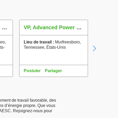
Corporate Counsel – M&A
VP, Advanced Power Solutions
Industr
ro,
Lieu de travail :
Murfreesboro,
Lieu de tr
ts-
Tennessee, États-Unis
Tennessee
Postuler
Partager
Postuler
ment de travail favorable, des
ons d’énergie propre. Que vous
z AESC. Rejoignez-nous pour